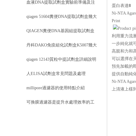
方法
血液DNA提取試劑盒實驗前準備及注
蛋白表達
8
Ni-NTA Agar
意事項說明
qiagen 51604糞便DNA提取試劑盒幾大
Print
優勢
QIAGEN糞便DNA基因組提取試劑盒
利用重力流層析
一步純化就
51604幾大特點
丹科DAKO免疫組化試劑盒K5007幾大
高親和力和
特點
可以選擇在
qiagen 12143質粒中提試劑盒詳細說明
預先加載的
人ELISA試劑盒常見問題及處理
提供自動純
Ni-NTA 
millipore過濾器的使用特點介紹
上清液上樣到純
可換膜過濾器是提升水處理效率的工
具