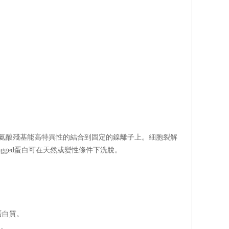
簽上的組氨酸殘基能高特異性的結合到固定的鎳離子上。細胞裂解
-tagged蛋白可在天然或變性條件下洗脫。