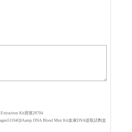
xtraction Kit貨號28704
iagen51104QIAamp DNA Blood Mini Kit血液DNA提取試劑盒