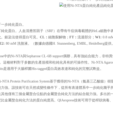
下一步純化蛋白。
化蛋白。人血清應答因子（SRF）在帶有牛痘病毒載體的HeLa細胞中表達
。銀染法使得蛋白可見。
CL：
細胞裂解物；
FT：
流過部分；
W1:
0.8 m
E2:
80 mM 洗脫液。（數據由德國H. Stunnenberg, EMBL, Heidelberg提
arose中的Ni-NTA與Sepharose CL-6B support偶聯，具有強結合能力，非特異性結合少（
ons"）。這種材料對于多數的生產規模和柱純化具有的可操作性。Ni-NTA Agar
its是適用于大腸桿菌His-tagged蛋白高效表達和純化的完整試劑盒。
i-NTA Protein Purification System基于獲得的Ni-NTA
強。該技術可在天然或變性條件下，從所有表達體系中一步純化幾乎所有的Hi
其他僅有三個金屬螯合位點的金屬螯合純化方法的結合能力強。多出的一個螯
白純度比金屬螯合純化方法的蛋白純度高。QIA
express
技術可用于從桿狀病毒、哺