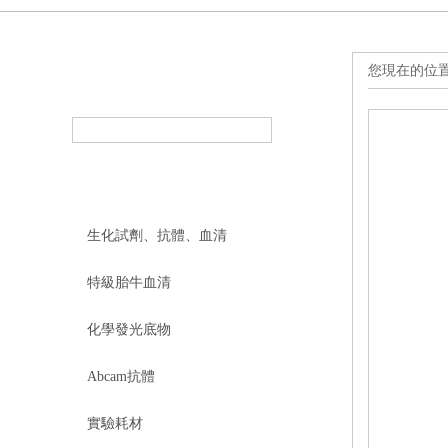
您現在的位
產品搜索
PRODUCT SEARCH
產品分類
PRODUCT CLASSIFICATION
生化試劑、抗體、血清
特級胎牛血清
化學發光底物
Abcam抗體
實驗耗材