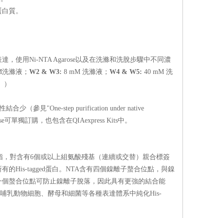
，使用Ni-NTA Agarose以及在洗滌和洗脫步驟中不同濃
M洗滌液；
W2 & W3:
8 mM 洗滌液；
W4 & W5:
40 mM 洗
供。）
參見"One-step purification under native
ose可單獨訂購，也包含在QIA
express
Kits中。
（氨基三乙酸鎳）樹脂，對含有6個或以上組氨酸殘基（連續或交替）親合標簽
s-tagged蛋白。NTA含有四個鎳離子螯合位點，與鎳
合位點可防止鎳離子脫落，因此具有更強的結合能
乳動物細胞、酵母和細菌等各種表達體系中純化His-