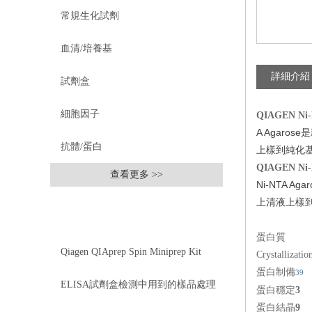
常規生化試劑
血清/培養基
詳細介紹
試劑盒
細胞因子
QIAGEN Ni-
A Agar
抗體/蛋白
上樣到純化基質
QIAGEN Ni-
查看更多 >>
Ni-NTA 
上清液上樣到純
相關文章
RELEVANT ARTICLES
蛋白質
Qiagen QIAprep Spin Miniprep Kit
Crystallizatio
蛋白制備
39
27106
ELISA試劑盒檢測中用到的樣品處理
蛋白穩定
3
蛋白結晶
9