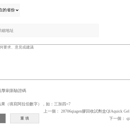
結果（填寫阿拉伯數字），如：三加四=7
上一個：
28706qiagen膠回收試劑盒QIAquick Gel E
下一個：
q