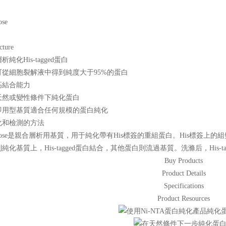
ose
純化His-tagged蛋白
可從細胞裂解液中得到純度大于95%的蛋白
高結合能力
天然或變性條件下純化蛋白
即用型基質適合任何規模的蛋白純化
化和檢測的方法
Agarose是親合層析用基質，用于純化帶有His標簽的重組蛋白。His標
化基質上，His-tagged蛋白結合，其他蛋白則流過基質。洗滌后，His
Buy Products
Product Details
Specifications
Product Resources