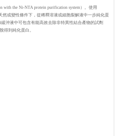
e Ni-NTA protein purification system）。使用
在天然或變性條件下，從稀釋溶液或細胞裂解液中一步純化蛋
。洗滌緩沖液中可包含有能高效去除非特異性結合產物的試劑
可洗脫得到純化蛋白。