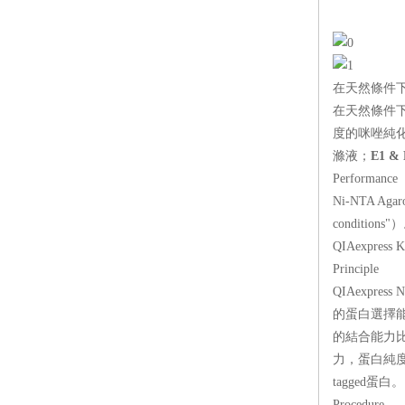
在天然條件
在天然條件下純
度的咪唑純化
滌液；
E1 & 
Performance
Ni-NTA Ag
conditi
QIA
express
K
Principle
QIA
express
N
的蛋白選擇能力
的結合能力比
力，蛋
tagged蛋白。
Procedure