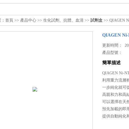
置：
首頁
>>
產品中心
>>
生化試劑、抗體、血清
>>
試劑盒
>> QIAGEN Ni
QIAGEN Ni-
更新時間： 2023
產品型號：
簡單描述
QIAGEN Ni-NT
利用重力流層析純化
一步純化就可
高親和力和高
可以選擇在天
預先加載的即
提供自動純化