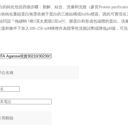
蛋白的純化包括四個步驟：裂解、結合、洗滌和洗脫（參見Protein purification with th
術純化重組蛋白無需依賴于蛋白的三維結構或6xHis標簽。因此可實現
？墒褂脧娮冃詣┖拖礈靹└咝芙夂图兓荏w、膜蛋白和形成包涵體的蛋白
溫和條件下加入100–250 mM咪唑作為競爭性洗脫試劑或降低pH值，