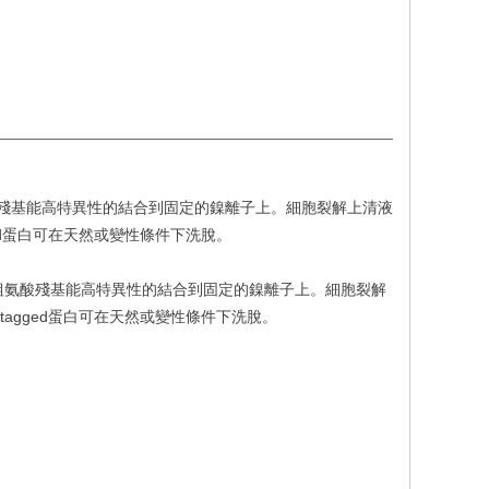
酸殘基能高特異性的結合到固定的鎳離子上。細胞裂解上清液
tagged蛋白可在天然或變性條件下洗脫。
簽上的組氨酸殘基能高特異性的結合到固定的鎳離子上。細胞裂解
is-tagged蛋白可在天然或變性條件下洗脫。